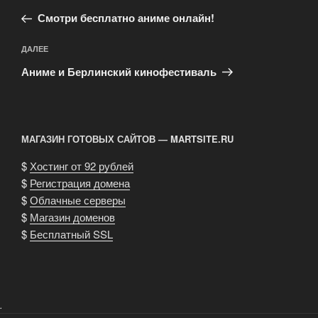
по
запись:
записям
Смотри бесплатно аниме онлайн!
Следующая
ДАЛЕЕ
запись
Аниме и Берлинский кинофестиваль
МАГАЗИН ГОТОВЫХ САЙТОВ — MARTSITE.RU
$
Хостинг от 92 рублей
$
Регистрация домена
$
Облачные серверы
$
Магазин доменов
$
Бесплатный SSL
.