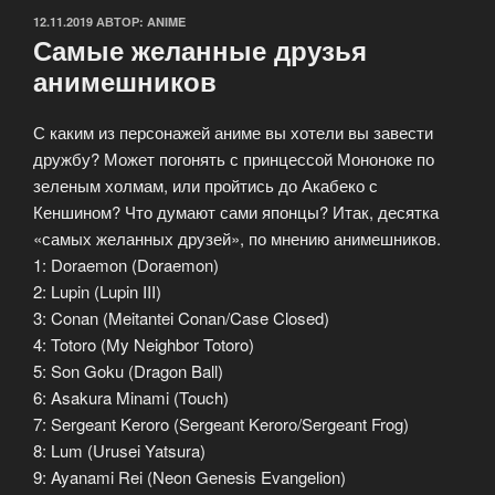
ОПУБЛИКОВАНО
12.11.2019
АВТОР:
ANIME
Самые желанные друзья
анимешников
С каким из персонажей аниме вы хотели вы завести
дружбу? Может погонять с принцессой Мононоке по
зеленым холмам, или пройтись до Акабеко с
Кеншином? Что думают сами японцы? Итак, десятка
«самых желанных друзей», по мнению анимешников.
1: Doraemon (Doraemon)
2: Lupin (Lupin III)
3: Conan (Meitantei Conan/Case Closed)
4: Totoro (My Neighbor Totoro)
5: Son Goku (Dragon Ball)
6: Asakura Minami (Touch)
7: Sergeant Keroro (Sergeant Keroro/Sergeant Frog)
8: Lum (Urusei Yatsura)
9: Ayanami Rei (Neon Genesis Evangelion)