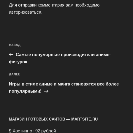
Для отправки комментария вам необходимо
авторизоваться
.
Навигация
Предыдущая
НАЗАД
по
запись:
записям
Самые популярные производители аниме-
фигурок
Следующая
ДАЛЕЕ
запись
Игры в стиле аниме и манга становятся все более
популярными!
МАГАЗИН ГОТОВЫХ САЙТОВ — MARTSITE.RU
$
Хостинг от 92 рублей