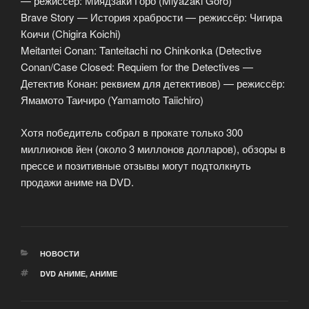
— режиссёр: Миядзаки Горо (Miyazaki Goro)
Brave Story — История храбрости — режиссёр: Чигира
Коичи (Chigira Koichi)
Meitantei Conan: Tanteitachi no Chinkonka (Detective
Conan/Case Closed: Requiem for the Detectives —
Детектив Конан: реквием для детективов) — режиссёр:
Ямамото Таичиро (Yamamoto Taiichiro)
Хотя победитель собрал в прокате только 300
миллионов йен (около 3 миллонов долларов), обзоры в
прессе и позитивные отзывы могут подтолкнуть
продажи аниме на DVD.
РУБРИКИ
НОВОСТИ
МЕТКИ
DVD АНИМЕ
,
АНИМЕ