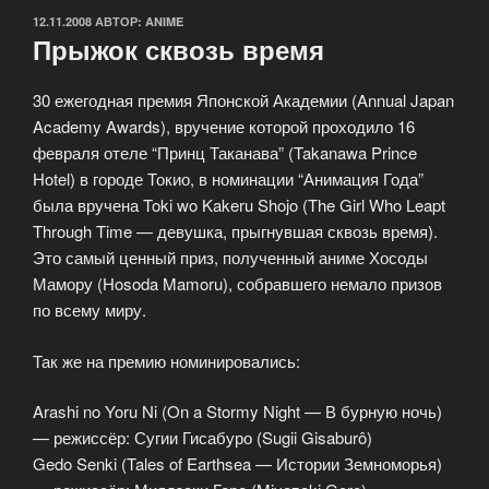
ОПУБЛИКОВАНО
12.11.2008
АВТОР:
ANIME
Прыжок сквозь время
30 ежегодная премия Японской Академии (Annual Japan
Academy Awards), вручение которой проходило 16
февраля отеле “Принц Таканава” (Takanawa Prince
Hotel) в городе Токио, в номинации “Анимация Года”
была вручена Toki wo Kakeru Shojo (The Girl Who Leapt
Through Time — девушка, прыгнувшая сквозь время).
Это самый ценный приз, полученный аниме Хосоды
Мамору (Hosoda Mamoru), собравшего немало призов
по всему миру.
Так же на премию номинировались:
Arashi no Yoru Ni (On a Stormy Night — В бурную ночь)
— режиссёр: Сугии Гисабуро (Sugii Gisaburô)
Gedo Senki (Tales of Earthsea — Истории Земноморья)